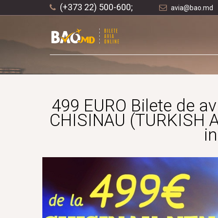
(+373 22) 500-600;
avia@bao.md
499 EURO Bilete de 
CHISINAU (TURKISH AI
in